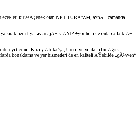
bilecekleri bir seÃ§enek olan NET TURÄ°ZM, aynÄ± zamanda
aparak hem fiyat avantajÄ± saÄŸlÄ±yor hem de onlarca farklÄ±
mhuriyetlerine, Kuzey Afrika’ya, Umre’ye ve daha bir Ã§ok
larda konaklama ve yer hizmetleri de en kaliteli ÅŸekilde „gÃ¼ven“