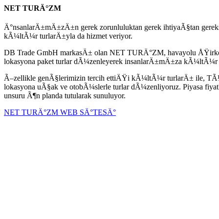
NET TURÄ°ZM
Ä°nsanlarÄ±mÄ±zÄ±n gerek zorunluluktan gerek ihtiyaÃ§tan gere
kÃ¼ltÃ¼r turlarÄ±yla da hizmet veriyor.
DB Trade GmbH markasÄ± olan NET TURÄ°ZM, havayolu ÅŸirketleri
lokasyona paket turlar dÃ¼zenleyerek insanlarÄ±mÄ±za kÃ¼ltÃ¼r ve 
Ã–zellikle genÃ§lerimizin tercih ettiÄŸi kÃ¼ltÃ¼r turlarÄ± ile, 
lokasyona uÃ§ak ve otobÃ¼slerle turlar dÃ¼zenliyoruz. Piyasa fiya
unsuru Ã¶n planda tutularak sunuluyor.
NET TURÄ°ZM WEB SÄ°TESÄ°