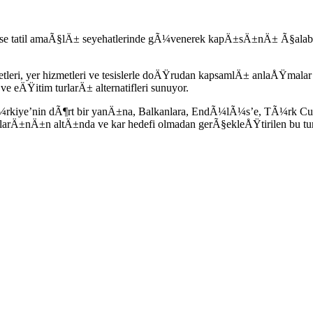
kse tatil amaÃ§lÄ± seyehatlerinde gÃ¼venerek kapÄ±sÄ±nÄ± Ã§ala
, yer hizmetleri ve tesislerle doÄŸrudan kapsamlÄ± anlaÅŸmalar y
eÄŸitim turlarÄ± alternatifleri sunuyor.
TÃ¼rkiye’nin dÃ¶rt bir yanÄ±na, Balkanlara, EndÃ¼lÃ¼s’e, TÃ¼rk Cu
tlarÄ±nÄ±n altÄ±nda ve kar hedefi olmadan gerÃ§ekleÅŸtirilen bu tur